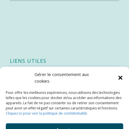
LIENS UTILES
Gérer le consentement aux
Quoi de neuf
cookies
SEAO
Pour offrir les meilleures expériences, nous utilisons des technologies
Stratégie québécoise d’économie d’eau potable
telles que les cookies pour stocker et/ou accéder aux informations des
Bibliothèque
appareils. Le fait de ne pas consentir ou de retirer son consentement
peut avoir un effet négatif sur certaines caractéristiques et fonctions.
Météo locale
Cliquez ici pour voir la politique de confidentialité.
SOPFEU