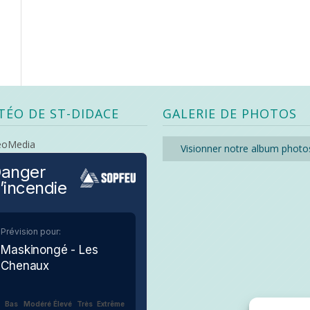
TÉO DE ST-DIDACE
GALERIE DE PHOTOS
eoMedia
Visionner notre album photo
anger
’incendie
Prévision pour:
Maskinongé - Les
Chenaux
Bas
Modéré
Élevé
Très
Extrême