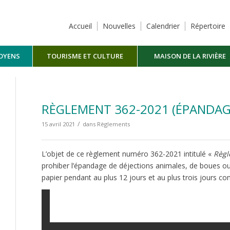
Accueil
Nouvelles
Calendrier
Répertoire
TOYENS
TOURISME ET CULTURE
MAISON DE LA RIVIÈRE
MASKINONGÉ
RÈGLEMENT 362-2021 (ÉPANDAGE
/
15 avril 2021
dans
Règlements
L’objet de ce règlement numéro 362-2021 intitulé «
Règl
prohiber l’épandage de déjections animales, de boues ou
papier pendant au plus 12 jours et au plus trois jours cons