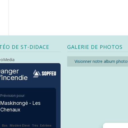
TÉO DE ST-DIDACE
GALERIE DE PHOTOS
eoMedia
Visionner notre album photo
anger
’incendie
Prévision pour:
Maskinongé - Les
Chenaux
Bas
Modéré
Élevé
Très
Extrême