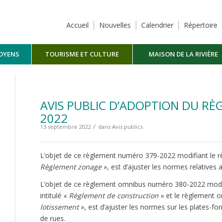
Accueil
Nouvelles
Calendrier
Répertoire
TOYENS
TOURISME ET CULTURE
MAISON DE LA RIVIÈRE
MASKINONGÉ
AVIS PUBLIC D’ADOPTION DU RÈ
2022
/
13 septembre 2022
dans
Avis publics
L’objet de ce règlement numéro 379-2022 modifiant le rè
Règlement zonage
», est d’ajuster les normes relative
L’objet de ce règlement omnibus numéro 380-2022 modif
intitulé «
Règlement de construction
» et le règlement o
lotissement
», est d’ajuster les normes sur les plates-fo
de rues.