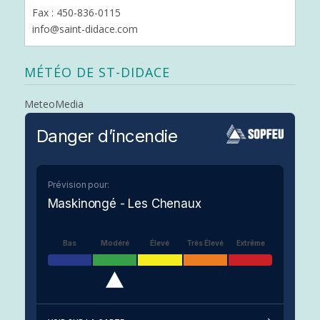
Fax : 450-836-0115
info@saint-didace.com
MÉTÉO DE ST-DIDACE
MeteoMedia
Danger d’incendie
Prévision pour:
Maskinongé - Les Chenaux
Bas
Modéré
Élevé
Très Élevé
Extrême