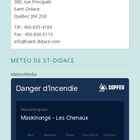
380, rue Principale
Saint-Didace
Québec J0K 2G0
Tél : 450-835-4184
Fax : 450-836-0115
info@saint-didace.com
MÉTÉO DE ST-DIDACE
MeteoMedia
Danger d’incendie
Prévision pour:
Maskinongé - Les Chenaux
Bas
Modéré
Élevé
Très Élevé
Extrême