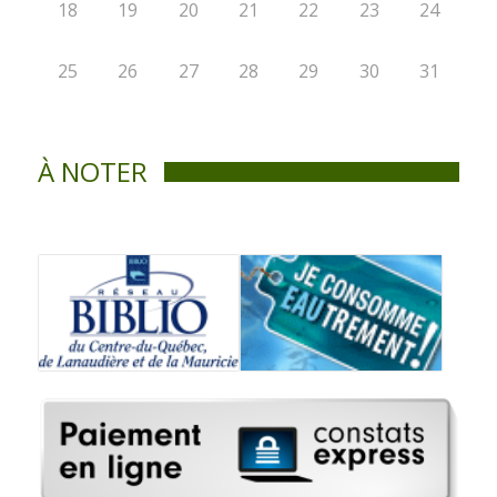
18
19
20
21
22
23
24
25
26
27
28
29
30
31
À NOTER