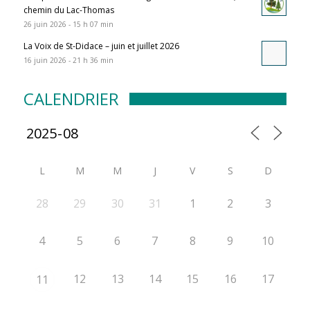
chemin du Lac-Thomas
26 juin 2026 - 15 h 07 min
La Voix de St-Didace – juin et juillet 2026
16 juin 2026 - 21 h 36 min
CALENDRIER
L
M
M
J
V
S
D
28
29
30
31
1
2
3
4
5
6
7
8
9
10
12
13
14
15
16
17
11