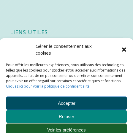
LIENS UTILES
Gérer le consentement aux
Quoi de neuf
cookies
SEAO
Pour offrir les meilleures expériences, nous utilisons des technologies
Stratégie québécoise d’économie d’eau potable
telles que les cookies pour stocker et/ou accéder aux informations des
Bibliothèque
appareils. Le fait de ne pas consentir ou de retirer son consentement
peut avoir un effet négatif sur certaines caractéristiques et fonctions.
Météo locale
Cliquez ici pour voir la politique de confidentialité.
SOPFEU
Accepter
Refuser
Municipalité de Saint-Didace -
Conception :
Kajoom.Ca
Voir les préférences