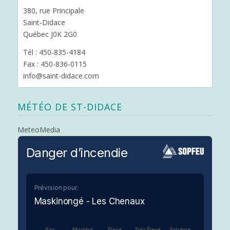
380, rue Principale
Saint-Didace
Québec J0K 2G0
Tél : 450-835-4184
Fax : 450-836-0115
info@saint-didace.com
MÉTÉO DE ST-DIDACE
MeteoMedia
Danger d’incendie
Prévision pour:
Maskinongé - Les Chenaux
Bas
Modéré
Élevé
Très Élevé
Extrême