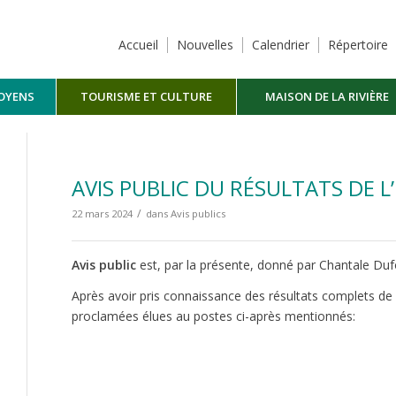
Accueil
Nouvelles
Calendrier
Répertoire
TOYENS
TOURISME ET CULTURE
MAISON DE LA RIVIÈRE
MASKINONGÉ
AVIS PUBLIC DU RÉSULTATS DE L
/
22 mars 2024
dans
Avis publics
Avis public
est, par la présente, donné par Chantale Dufo
Après avoir pris connaissance des résultats complets de l
proclamées élues au postes ci-après mentionnés: