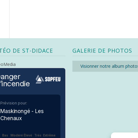
TÉO DE ST-DIDACE
GALERIE DE PHOTOS
eoMedia
Visionner notre album photo
anger
’incendie
Prévision pour:
Maskinongé - Les
Chenaux
Bas
Modéré
Élevé
Très
Extrême