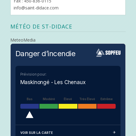
Fax : 450-836-0115
info@saint-didace.com
MÉTÉO DE ST-DIDACE
MeteoMedia
Danger d’incendie
Prévision pour:
Maskinongé - Les Chenaux
Bas
Modéré
Élevé
Très Élevé
Extrême
VOIR SUR LA CARTE