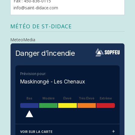
Fax : 450-836-0115
info@saint-didace.com
MÉTÉO DE ST-DIDACE
MeteoMedia
Danger d’incendie
Prévision pour:
Maskinongé - Les Chenaux
Bas
Modéré
Élevé
Très Élevé
Extrême
VOIR SUR LA CARTE