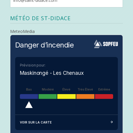
info@saint-didace.com
MÉTÉO DE ST-DIDACE
MeteoMedia
Danger d’incendie
Prévision pour:
Maskinongé - Les Chenaux
Bas
Modéré
Élevé
Très Élevé
Extrême
VOIR SUR LA CARTE