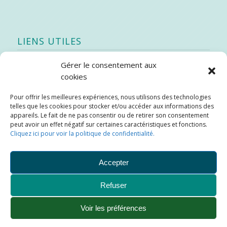
LIENS UTILES
Gérer le consentement aux
Quoi de neuf
cookies
SEAO
Pour offrir les meilleures expériences, nous utilisons des technologies
Stratégie québécoise d’économie d’eau potable
telles que les cookies pour stocker et/ou accéder aux informations des
Bibliothèque
appareils. Le fait de ne pas consentir ou de retirer son consentement
peut avoir un effet négatif sur certaines caractéristiques et fonctions.
Météo locale
Cliquez ici pour voir la politique de confidentialité.
SOPFEU
Accepter
Refuser
Municipalité de Saint-Didace -
Conception :
Kajoom.Ca
Voir les préférences
Ajouter aux favoris
Plan du site
Liens utiles