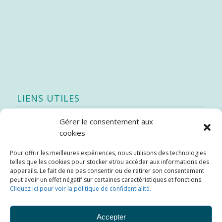
LIENS UTILES
Gérer le consentement aux
Quoi de neuf
cookies
SEAO
Pour offrir les meilleures expériences, nous utilisons des technologies
Stratégie québécoise d’économie d’eau potable
telles que les cookies pour stocker et/ou accéder aux informations des
Bibliothèque
appareils. Le fait de ne pas consentir ou de retirer son consentement
peut avoir un effet négatif sur certaines caractéristiques et fonctions.
Météo locale
Cliquez ici pour voir la politique de confidentialité.
SOPFEU
Accepter