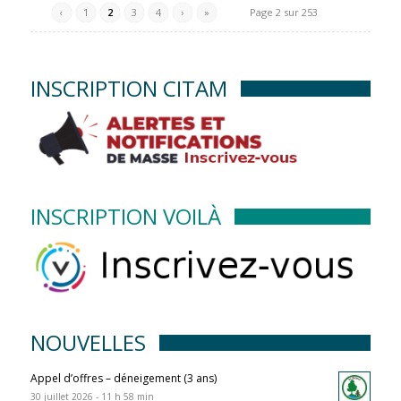
‹
1
2
3
4
›
»
Page 2 sur 253
INSCRIPTION CITAM
INSCRIPTION VOILÀ
NOUVELLES
Appel d’offres – déneigement (3 ans)
30 juillet 2026 - 11 h 58 min