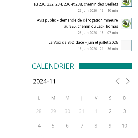
au 230, 232, 234, 236 et 238, chemin des Oeillets
26 juin 2026 - 15 h 10 min
Avis public – demande de dérogation mineure
au 885, chemin du Lac-Thomas
26 juin 2026 - 15 h 07 min
La Voix de St-Didace – juin et juillet 2026
16 juin 2026 - 21 h 36 min
CALENDRIER
L
M
M
J
V
S
D
28
29
30
31
1
2
3
4
5
6
7
8
9
10