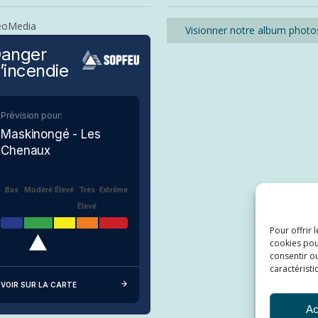
eoMedia
Visionner notre album photo
anger
’incendie
Prévision pour:
Maskinongé - Les
Chenaux
Bas
Modéré
Élevé
Très
Extrême
Élevé
Pour offrir 
cookies pou
consentir ou
caractéristi
VOIR SUR LA CARTE
Ac