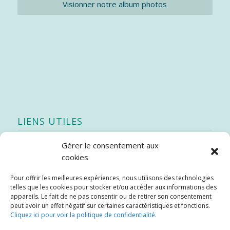
Visionner notre album photos
LIENS UTILES
Gérer le consentement aux
Quoi de neuf
cookies
SEAO
Pour offrir les meilleures expériences, nous utilisons des technologies
Stratégie québécoise d’économie d’eau potable
telles que les cookies pour stocker et/ou accéder aux informations des
Bibliothèque
appareils. Le fait de ne pas consentir ou de retirer son consentement
peut avoir un effet négatif sur certaines caractéristiques et fonctions.
Météo locale
Cliquez ici pour voir la politique de confidentialité.
SOPFEU