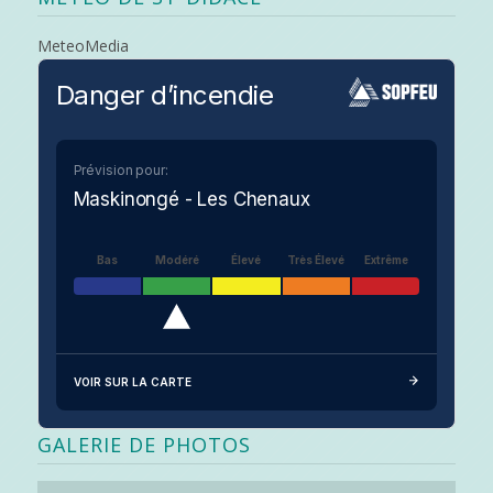
MeteoMedia
Danger d’incendie
Prévision pour:
Maskinongé - Les Chenaux
Bas
Modéré
Élevé
Très Élevé
Extrême
VOIR SUR LA CARTE
GALERIE DE PHOTOS