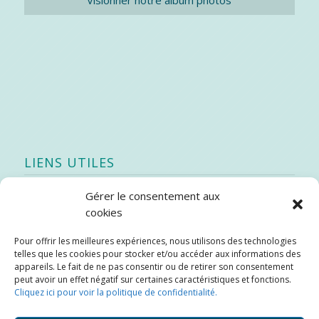
Visionner notre album photos
LIENS UTILES
Gérer le consentement aux
Quoi de neuf
cookies
SEAO
Pour offrir les meilleures expériences, nous utilisons des technologies
Stratégie québécoise d’économie d’eau potable
telles que les cookies pour stocker et/ou accéder aux informations des
Bibliothèque
appareils. Le fait de ne pas consentir ou de retirer son consentement
peut avoir un effet négatif sur certaines caractéristiques et fonctions.
Météo locale
Cliquez ici pour voir la politique de confidentialité.
SOPFEU