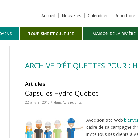
Accueil
Nouvelles
Calendrier
Répertoire
TOYENS
TOURISME ET CULTURE
MAISON DE LA RIVIÈRE
MASKINONGÉ
ARCHIVE D’ÉTIQUETTES POUR :
Articles
Capsules Hydro-Québec
/
22 janvier 2016
dans
Avis publics
Avec son site Web
bienve
cadre de sa campagne d’
invite tous ses clients à 