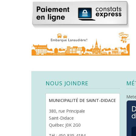
NOUS JOINDRE
MÉ
Met
MUNICIPALITÉ DE SAINT-DIDACE
D
380, rue Principale
d
Saint-Didace
Québec J0K 2G0
Tél : 450-835-4184