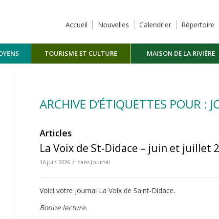
Accueil
Nouvelles
Calendrier
Répertoire
TOYENS
TOURISME ET CULTURE
MAISON DE LA RIVIÈRE
MASKINONGÉ
ARCHIVE D’ÉTIQUETTES POUR : J
Articles
La Voix de St-Didace – juin et juillet 
/
16 juin 2026
dans
Journal
Voici votre journal La Voix de Saint-Didace.
Bonne lecture.