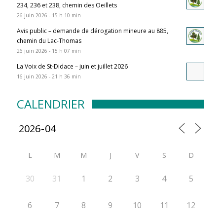
234, 236 et 238, chemin des Oeillets
26 juin 2026 - 15 h 10 min
Avis public – demande de dérogation mineure au 885,
chemin du Lac-Thomas
26 juin 2026 - 15 h 07 min
La Voix de St-Didace – juin et juillet 2026
16 juin 2026 - 21 h 36 min
CALENDRIER
L
M
M
J
V
S
D
30
31
1
2
3
4
5
6
7
8
9
10
11
12