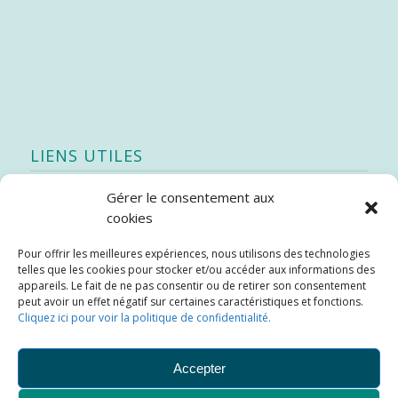
LIENS UTILES
Gérer le consentement aux
Quoi de neuf
cookies
SEAO
Pour offrir les meilleures expériences, nous utilisons des technologies
Stratégie québécoise d’économie d’eau potable
telles que les cookies pour stocker et/ou accéder aux informations des
Bibliothèque
appareils. Le fait de ne pas consentir ou de retirer son consentement
peut avoir un effet négatif sur certaines caractéristiques et fonctions.
Météo locale
Cliquez ici pour voir la politique de confidentialité.
SOPFEU
Accepter