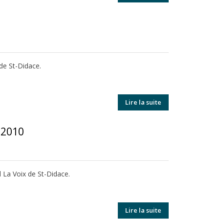
 de St-Didace.
Lire la suite
r 2010
l La Voix de St-Didace.
Lire la suite