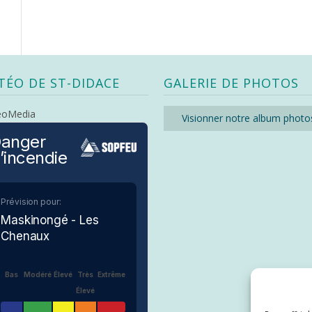
TÉO DE ST-DIDACE
GALERIE DE PHOTOS
eoMedia
Visionner notre album photo
anger
’incendie
Prévision pour:
Maskinongé - Les
Chenaux
Bas
Modéré
Élevé
Très
Extrême
Élevé