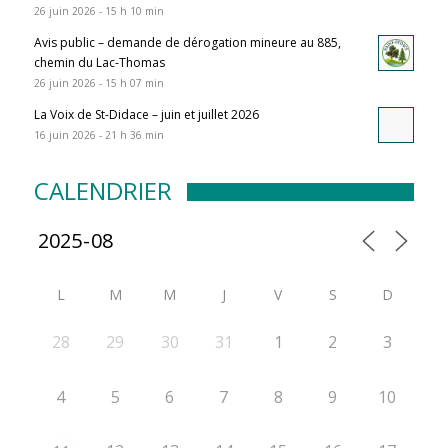
26 juin 2026 - 15 h 10 min
Avis public – demande de dérogation mineure au 885,
chemin du Lac-Thomas
26 juin 2026 - 15 h 07 min
La Voix de St-Didace – juin et juillet 2026
16 juin 2026 - 21 h 36 min
CALENDRIER
L
M
M
J
V
S
D
28
29
30
31
1
2
3
4
5
6
7
8
9
10