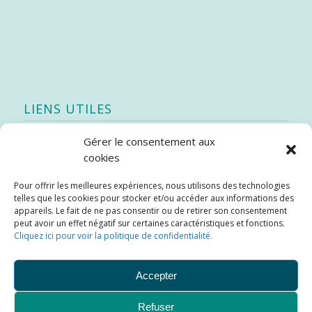
LIENS UTILES
Gérer le consentement aux
Quoi de neuf
cookies
SEAO
Pour offrir les meilleures expériences, nous utilisons des technologies
Stratégie québécoise d’économie d’eau potable
telles que les cookies pour stocker et/ou accéder aux informations des
Bibliothèque
appareils. Le fait de ne pas consentir ou de retirer son consentement
peut avoir un effet négatif sur certaines caractéristiques et fonctions.
Météo locale
Cliquez ici pour voir la politique de confidentialité.
SOPFEU
Accepter
Refuser