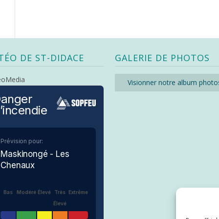
TÉO DE ST-DIDACE
GALERIE DE PHOTOS
eoMedia
Visionner notre album photo
anger
’incendie
Prévision pour:
Maskinongé - Les
Chenaux
Bas
Modéré
Élevé
Très
Extrême
Élevé