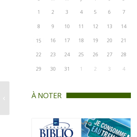
1
2
3
4
5
6
7
8
9
10
11
12
13
14
16
17
18
19
20
21
15
22
23
24
25
26
27
28
29
30
31
1
2
3
4
« Une tannerie dans
À NOTER
un village et un village
dans un village » ou la
petite...