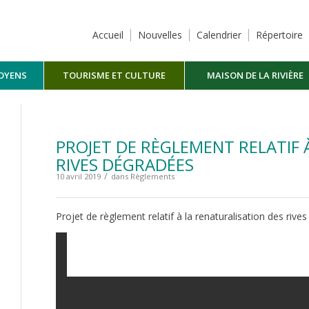
Accueil
Nouvelles
Calendrier
Répertoire
TOYENS
TOURISME ET CULTURE
MAISON DE LA RIVIÈRE
MASKINONGÉ
PROJET DE RÈGLEMENT RELATIF 
RIVES DÉGRADÉES
/
10 avril 2019
dans
Règlements
Projet de règlement relatif à la renaturalisation des rive