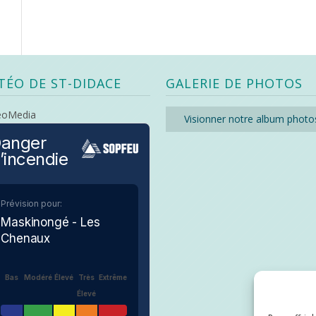
TÉO DE ST-DIDACE
GALERIE DE PHOTOS
eoMedia
Visionner notre album photo
anger
’incendie
Prévision pour:
Maskinongé - Les
Chenaux
Bas
Modéré
Élevé
Très
Extrême
Élevé