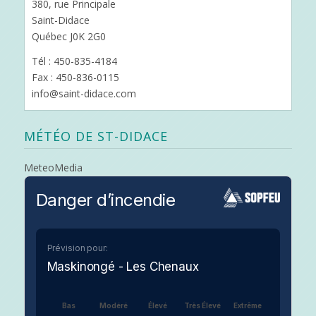
380, rue Principale
Saint-Didace
Québec J0K 2G0
Tél : 450-835-4184
Fax : 450-836-0115
info@saint-didace.com
MÉTÉO DE ST-DIDACE
MeteoMedia
Danger d’incendie
Prévision pour:
Maskinongé - Les Chenaux
Bas
Modéré
Élevé
Très Élevé
Extrême