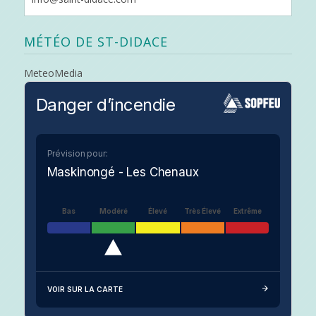
MÉTÉO DE ST-DIDACE
MeteoMedia
Danger d’incendie
Prévision pour:
Maskinongé - Les Chenaux
Bas
Modéré
Élevé
Très Élevé
Extrême
VOIR SUR LA CARTE