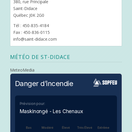
380, rue Principale
Saint-Didace
Québec J0K 2G0
Tél : 450-835-4184
Fax : 450-836-0115
info@saint-didace.com
MÉTÉO DE ST-DIDACE
MeteoMedia
Danger d’incendie
Prévision pour:
Maskinongé - Les Chenaux
Bas
Modéré
Élevé
Très Élevé
Extrême