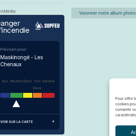
eoMedia
Visionner notre album photo
anger
’incendie
Prévision pour:
Maskinongé - Les
Chenaux
Bas
Modéré
Élevé
Très
Extrême
Élevé
Pour offrir 
cookies pou
consentir ou
caractéristi
VOIR SUR LA CARTE
Ac