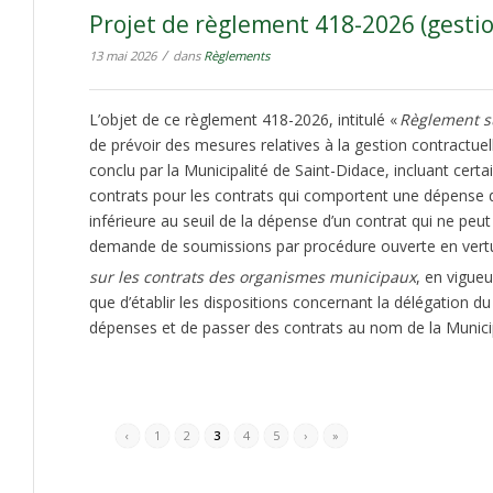
Projet de règlement 418-2026 (gestio
/
13 mai 2026
dans
Règlements
L’objet de ce règlement 418-2026, intitulé «
Règlement su
de prévoir des mesures relatives à la gestion contractuel
conclu par la Municipalité de Saint-Didace, incluant cert
contrats pour les contrats qui comportent une dépense 
inférieure au seuil de la dépense d’un contrat qui ne peu
demande de soumissions par procédure ouverte en vertu d
sur les contrats des organismes municipaux
, en vigueu
que d’établir les dispositions concernant la délégation du
dépenses et de passer des contrats au nom de la Municip
‹
1
2
3
4
5
›
»