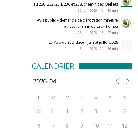
au 230, 232, 234, 236 et 238, chemin des Oeillets
26 juin 2026 - 15 h 10 min
Avis public – demande de dérogation mineure
au 885, chemin du Lac-Thomas
26 juin 2026 - 15 h 07 min
La Voix de St-Didace – juin et juillet 2026
16 juin 2026 - 21 h 36 min
CALENDRIER
L
M
M
J
V
S
D
30
31
1
2
3
4
5
6
7
8
9
10
11
12