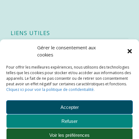
LIENS UTILES
Gérer le consentement aux
Quoi de neuf
cookies
SEAO
Pour offrir les meilleures expériences, nous utilisons des technologies
Stratégie québécoise d’économie d’eau potable
telles que les cookies pour stocker et/ou accéder aux informations des
Bibliothèque
appareils. Le fait de ne pas consentir ou de retirer son consentement
peut avoir un effet négatif sur certaines caractéristiques et fonctions.
Météo locale
Cliquez ici pour voir la politique de confidentialité.
SOPFEU
Accepter
Refuser
Municipalité de Saint-Didace -
Conception :
Kajoom.Ca
Voir les préférences