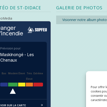
TÉO DE ST-DIDACE
GALERIE DE PHOTOS
eoMedia
Visionner notre album photo
anger
’incendie
Prévision pour:
Maskinongé - Les
Chenaux
Bas
Modéré
Élevé
Très
Extrême
Élevé
Pour offrir 
cookies pou
consentir ou
caractéristi
VOIR SUR LA CARTE