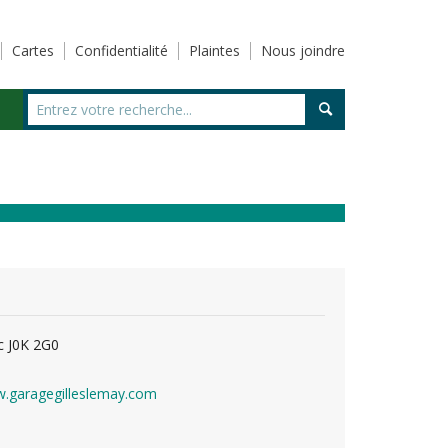
Cartes
Confidentialité
Plaintes
Nous joindre
c J0K 2G0
.garagegilleslemay.com