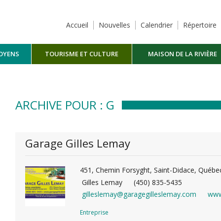
Accueil
Nouvelles
Calendrier
Répertoire
TOYENS
TOURISME ET CULTURE
MAISON DE LA RIVIÈRE
MASKINONGÉ
ARCHIVE POUR : G
Garage Gilles Lemay
451, Chemin Forsyght, Saint-Didace, Québe
Gilles Lemay
(450) 835-5435
gilleslemay@garagegilleslemay.com
www
Entreprise