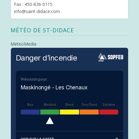
Fax : 450-836-0115
info@saint-didace.com
MÉTÉO DE ST-DIDACE
MeteoMedia
Danger d’incendie
Prévision pour:
Maskinongé - Les Chenaux
Bas
Modéré
Élevé
Très Élevé
Extrême
VOIR SUR LA CARTE