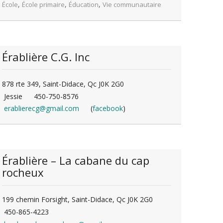
,
,
,
École
École primaire
Éducation
Vie communautaire
Érablière C.G. Inc
878 rte 349, Saint-Didace, Qc J0K 2G0
Jessie
450-750-8576
erablierecg@gmail.com
(
facebook
)
Érablière – La cabane du cap
rocheux
199 chemin Forsight, Saint-Didace, Qc J0K 2G0
450-865-4223