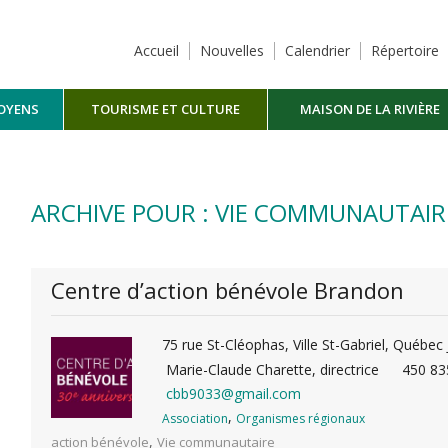
Accueil
Nouvelles
Calendrier
Répertoire
TOYENS
TOURISME ET CULTURE
MAISON DE LA RIVIÈRE
MASKINONGÉ
ARCHIVE POUR : VIE COMMUNAUTAIR
Centre d’action bénévole Brandon
75 rue St-Cléophas, Ville St-Gabriel, Québec
Marie-Claude Charette, directrice
450 83
cbb9033@gmail.com
,
Association
Organismes régionaux
,
action bénévole
Vie communautaire