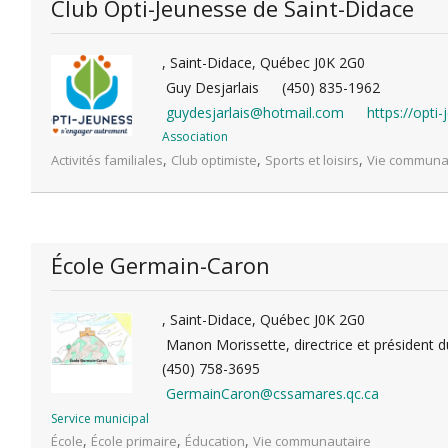
Club Opti-Jeunesse de Saint-Didace
, Saint-Didace, Québec J0K 2G0
Guy Desjarlais
(450) 835-1962
guydesjarlais@hotmail.com
https://opti
Association
,
,
,
Activités familiales
Club optimiste
Sports et loisirs
Vie communa
École Germain-Caron
, Saint-Didace, Québec J0K 2G0
Manon Morissette, directrice et président d
(450) 758-3695
GermainCaron@cssamares.qc.ca
Service municipal
,
,
,
École
École primaire
Éducation
Vie communautaire