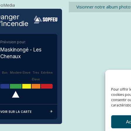
eoMedia
Visionner notre album photo
anger
’incendie
Prévision pour:
Maskinongé - Les
Chenaux
Bas
Modéré
Élevé
Très
Extrême
Élevé
Pour offrir 
cookies pou
consentir ou
caractéristi
VOIR SUR LA CARTE
Ac