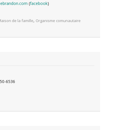
llebrandon.com
(
facebook
)
,
aison de la famille
Organisme comunautaire
750-6536