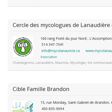
Cercle des mycologues de Lanaudière 
160 rang Point-du-Jour Nord , L'Assomptio
514 347-7341
info@mycolanauricie.ca
www.mycolanaur
Association
,
,
,
,
Champignons
Lanaudière
Mauricie
Mycologie
Vie communauta
Cible Famille Brandon
15, rue Monday, Saint-Gabriel-de-Brandon,
450-835-9094