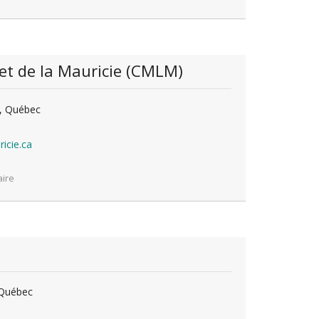
et de la Mauricie (CMLM)
n, Québec
icie.ca
ire
 Québec