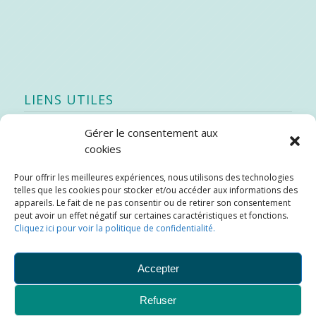
LIENS UTILES
Gérer le consentement aux
Quoi de neuf
cookies
SEAO
Pour offrir les meilleures expériences, nous utilisons des technologies
Stratégie québécoise d’économie d’eau potable
telles que les cookies pour stocker et/ou accéder aux informations des
Bibliothèque
appareils. Le fait de ne pas consentir ou de retirer son consentement
peut avoir un effet négatif sur certaines caractéristiques et fonctions.
Météo locale
Cliquez ici pour voir la politique de confidentialité.
SOPFEU
Accepter
Refuser