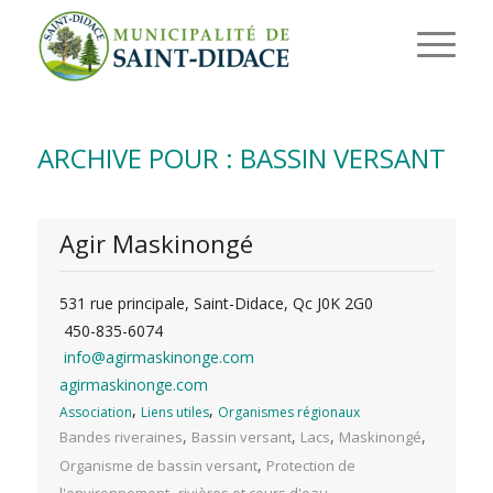
ARCHIVE POUR : BASSIN VERSANT
Agir Maskinongé
531 rue principale, Saint-Didace, Qc J0K 2G0
450-835-6074
info@agirmaskinonge.com
agirmaskinonge.com
,
,
Association
Liens utiles
Organismes régionaux
,
,
,
,
Bandes riveraines
Bassin versant
Lacs
Maskinongé
,
Organisme de bassin versant
Protection de
,
l'environnement
rivières et cours d'eau