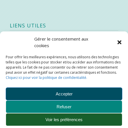
LIENS UTILES
Gérer le consentement aux
Quoi de neuf
cookies
SEAO
Pour offrir les meilleures expériences, nous utilisons des technologies
Stratégie québécoise d’économie d’eau potable
telles que les cookies pour stocker et/ou accéder aux informations des
Bibliothèque
appareils. Le fait de ne pas consentir ou de retirer son consentement
peut avoir un effet négatif sur certaines caractéristiques et fonctions.
Météo locale
Cliquez ici pour voir la politique de confidentialité.
SOPFEU
Accepter
Refuser
Municipalité de Saint-Didace -
Conception :
Kajoom.Ca
Voir les préférences