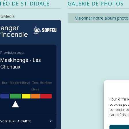
TÉO DE ST-DIDACE
GALERIE DE PHOTOS
eoMedia
Visionner notre album photo
anger
’incendie
Prévision pour:
Maskinongé - Les
Chenaux
Bas
Modéré
Élevé
Très
Extrême
Élevé
Pour offrir 
cookies pou
consentir ou
caractéristi
VOIR SUR LA CARTE