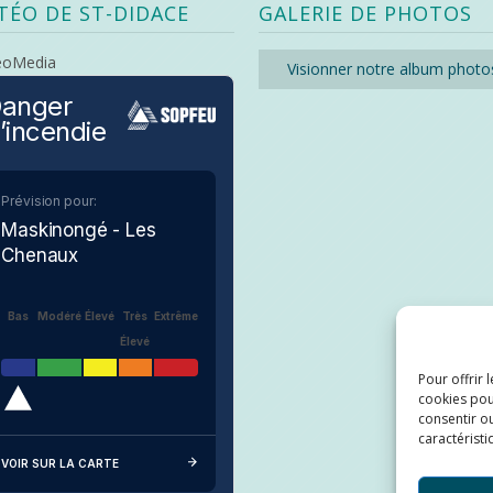
TÉO DE ST-DIDACE
GALERIE DE PHOTOS
eoMedia
Visionner notre album photo
anger
’incendie
Prévision pour:
Maskinongé - Les
Chenaux
Bas
Modéré
Élevé
Très
Extrême
Élevé
Pour offrir 
cookies pou
consentir ou
caractéristi
VOIR SUR LA CARTE