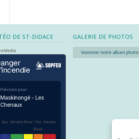
TÉO DE ST-DIDACE
GALERIE DE PHOTOS
eoMedia
Visionner notre album photo
anger
’incendie
Prévision pour:
Maskinongé - Les
Chenaux
Bas
Modéré
Élevé
Très
Extrême
Élevé