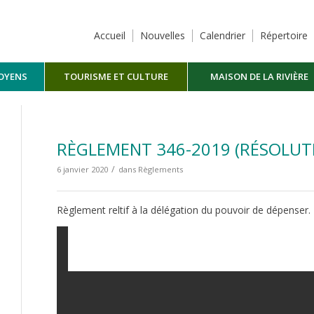
Accueil
Nouvelles
Calendrier
Répertoire
TOYENS
TOURISME ET CULTURE
MAISON DE LA RIVIÈRE
MASKINONGÉ
RÈGLEMENT 346-2019 (RÉSOLUTI
/
6 janvier 2020
dans
Règlements
Règlement reltif à la délégation du pouvoir de dépenser.