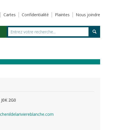
Cartes
Confidentialité
Plaintes
Nous joindre
 J0K 2G0
henildelariviereblanche.com