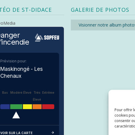
TÉO DE ST-DIDACE
GALERIE DE PHOTOS
eoMedia
Visionner notre album photo
anger
’incendie
Prévision pour:
Maskinongé - Les
Chenaux
Bas
Modéré
Élevé
Très
Extrême
Élevé
Pour offrir 
cookies pou
consentir ou
caractéristi
VOIR SUR LA CARTE