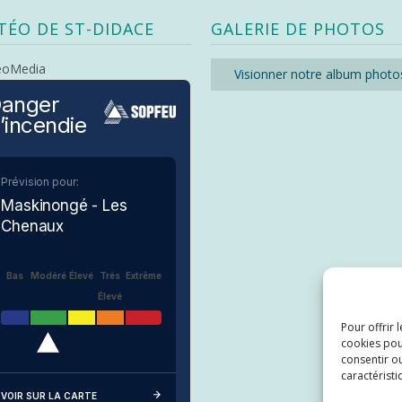
TÉO DE ST-DIDACE
GALERIE DE PHOTOS
eoMedia
Visionner notre album photo
anger
’incendie
Prévision pour:
Maskinongé - Les
Chenaux
Bas
Modéré
Élevé
Très
Extrême
Élevé
Pour offrir 
cookies pou
consentir ou
caractéristi
VOIR SUR LA CARTE