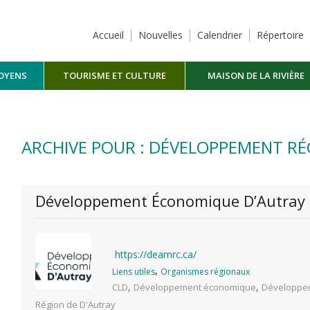
Accueil
Nouvelles
Calendrier
Répertoire
TOYENS
TOURISME ET CULTURE
MAISON DE LA RIVIÈRE
MASKINONGÉ
ARCHIVE POUR : DÉVELOPPEMENT RÉ
Développement Économique D’Autray
https://deamrc.ca/
,
Liens utiles
Organismes régionaux
,
,
CLD
Développement économique
Développem
Région de D'Autray