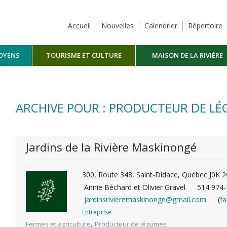
Accueil
Nouvelles
Calendrier
Répertoire
TOYENS
TOURISME ET CULTURE
MAISON DE LA RIVIÈRE
MASKINONGÉ
ARCHIVE POUR : PRODUCTEUR DE L
Jardins de la Rivière Maskinongé
300, Route 348, Saint-Didace, Québec J0K 
Annie Béchard et Olivier Gravel
514 974-
jardinsrivieremaskinonge@gmail.com
(
f
Entreprise
,
Fermes et agriculture
Producteur de légumes