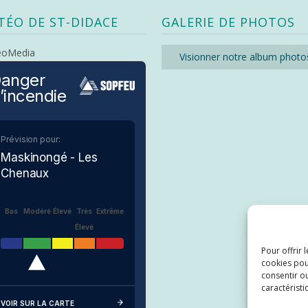
TÉO DE ST-DIDACE
GALERIE DE PHOTOS
eoMedia
Visionner notre album photo
anger
’incendie
Prévision pour:
Maskinongé - Les
Chenaux
Bas
Modéré
Élevé
Très
Extrême
Élevé
Pour offrir 
cookies pou
consentir ou
caractéristi
VOIR SUR LA CARTE