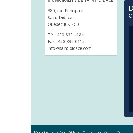
MUNICIPALITÉ DE SAINT-DIDACE
D
380, rue Principale
d
Saint-Didace
Québec J0K 2G0
Tél : 450-835-4184
Fax : 450-836-0115
info@saint-didace.com
Municipalité de Saint-Didace -
Conception :
Kajoom.Ca