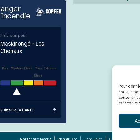
anger
’incendie
Prévision pour:
Maskinongé - Les
Chenaux
Bas
Modéré
Élevé
Très
Extrême
Élevé
Pour offrir 
cookies pou
consentir ou
caractéristi
VOIR SUR LA CARTE
Ac
Ajouter aux favoris
Plan du site
Liens utiles
Conditions d’utilis