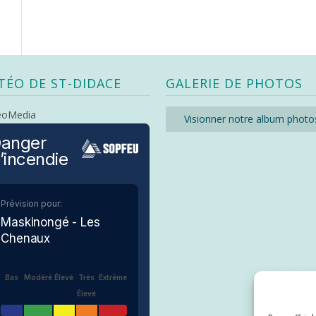
TÉO DE ST-DIDACE
GALERIE DE PHOTOS
eoMedia
Visionner notre album photo
anger
’incendie
Prévision pour:
Maskinongé - Les
Chenaux
Bas
Modéré
Élevé
Très
Extrême
Élevé