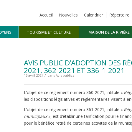
Accueil
Nouvelles
Calendrier
Répertoire
TOYENS
TOURISME ET CULTURE
MAISON DE LA RIVIÈRE
MASKINONGÉ
AVIS PUBLIC D’ADOPTION DES RÈ
2021, 362-2021 ET 336-1-2021
/
15 avril 2021
dans
Avis publics
L’objet de ce règlement numéro 360-2021, intitulé «
Règl
les dispositions législatives et réglementaires visant à en
L’objet de ce règlement numéro 361-2021, intitulé «
Règl
municipaux
», est d’établir une tarification pour le financ
pour le bénéfice retiré de certaines activités de la munici