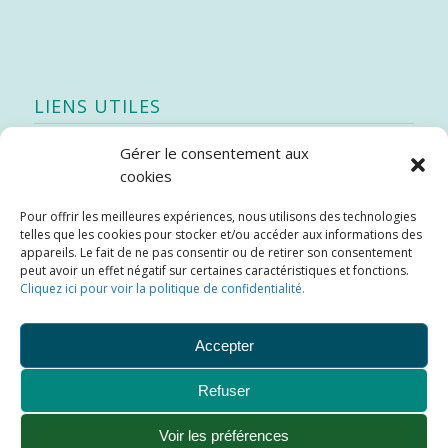
LIENS UTILES
Gérer le consentement aux
Quoi de neuf
cookies
SEAO
Pour offrir les meilleures expériences, nous utilisons des technologies
Stratégie québécoise d’économie d’eau potable
telles que les cookies pour stocker et/ou accéder aux informations des
Bibliothèque
appareils. Le fait de ne pas consentir ou de retirer son consentement
peut avoir un effet négatif sur certaines caractéristiques et fonctions.
Météo locale
Cliquez ici pour voir la politique de confidentialité.
SOPFEU
Accepter
Refuser
Municipalité de Saint-Didace -
Conception :
Kajoom.Ca
Voir les préférences