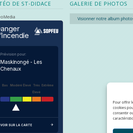
TÉO DE ST-DIDACE
GALERIE DE PHOTOS
eoMedia
Visionner notre album photo
anger
’incendie
Prévision pour:
Maskinongé - Les
Chenaux
Bas
Modéré
Élevé
Très
Extrême
Élevé
Pour offrir 
cookies pou
consentir ou
caractéristi
VOIR SUR LA CARTE