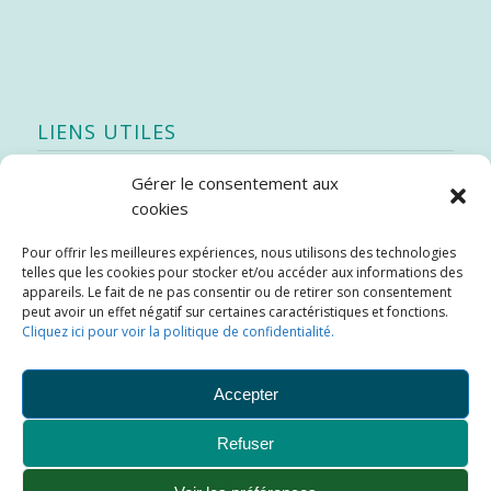
LIENS UTILES
Gérer le consentement aux
Quoi de neuf
cookies
SEAO
Pour offrir les meilleures expériences, nous utilisons des technologies
Stratégie québécoise d’économie d’eau potable
telles que les cookies pour stocker et/ou accéder aux informations des
Bibliothèque
appareils. Le fait de ne pas consentir ou de retirer son consentement
peut avoir un effet négatif sur certaines caractéristiques et fonctions.
Météo locale
Cliquez ici pour voir la politique de confidentialité.
SOPFEU
Accepter
Refuser
Municipalité de Saint-Didace -
Conception :
Kajoom.Ca