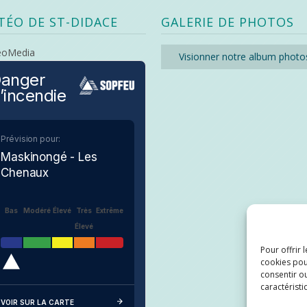
TÉO DE ST-DIDACE
GALERIE DE PHOTOS
eoMedia
Visionner notre album photo
anger
’incendie
Prévision pour:
Maskinongé - Les
Chenaux
Bas
Modéré
Élevé
Très
Extrême
Élevé
Pour offrir 
cookies pou
consentir ou
caractéristi
VOIR SUR LA CARTE