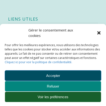
LIENS UTILES
Gérer le consentement aux
Quoi de neuf
cookies
SEAO
Pour offrir les meilleures expériences, nous utilisons des technologies
Stratégie québécoise d’économie d’eau potable
telles que les cookies pour stocker et/ou accéder aux informations des
Bibliothèque
appareils. Le fait de ne pas consentir ou de retirer son consentement
peut avoir un effet négatif sur certaines caractéristiques et fonctions.
Météo locale
Cliquez ici pour voir la politique de confidentialité.
SOPFEU
Accepter
Refuser
Municipalité de Saint-Didace -
Conception :
Kajoom.Ca
Voir les préférences
Ajouter aux favoris
Plan du site
Liens utiles